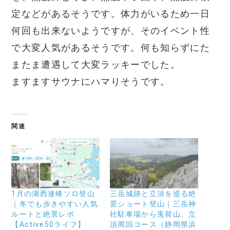
定などがあるそうです。体力がいるため一日
何回も出来ないようですが、そのイベント性
で大変人気があるそうです。何も知らずにた
またま遭遇して大変ラッキーでした。
ますますサウナにハマりそうです。
関連
1月の湖西連峰ソロ登山
三岳城跡と立須を巡る絶
｜冬でも歩きやすい人気
景ショート登山｜三岳神
ルートと絶景レポ
社駐車場から兎荷山、立
【Active50ライフ】
須周回コース（静岡県浜