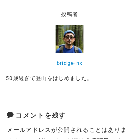
e
te
l
n
b
r
a
投稿者
o
o
k
bridge-nx
50歳過ぎて登山をはじめました。
コメントを残す
メールアドレスが公開されることはありま