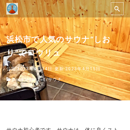
浜松市で人気のサウナ”しお
り”でロウリュ
公開:2023年4月14日
更新:2023年4月15日
Uncategorized
/
サウナ
サウナ初心者です。サウナは、体に良くスト