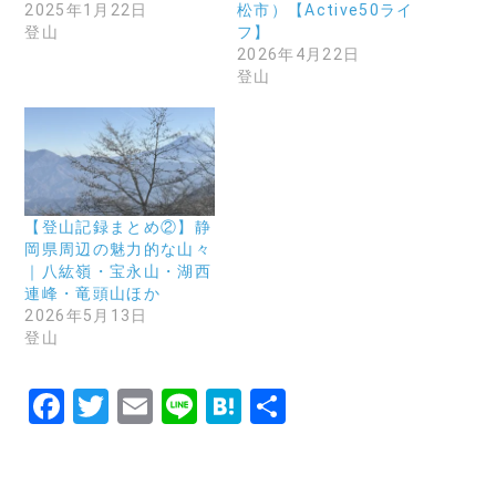
2025年1月22日
松市）【Active50ライ
登山
フ】
2026年4月22日
登山
【登山記録まとめ②】静
岡県周辺の魅力的な山々
｜八紘嶺・宝永山・湖西
連峰・竜頭山ほか
2026年5月13日
登山
F
T
E
Li
H
共
a
w
m
n
at
有
c
it
ai
e
e