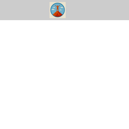
富士を望む静寂の山旅｜
フ】」
公開:2025年10月24日
更新:2025年11月5日
登山