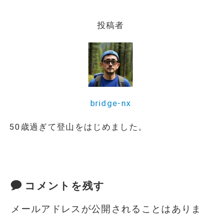
e
te
l
n
b
r
a
投稿者
o
o
k
bridge-nx
50歳過ぎて登山をはじめました。
コメントを残す
メールアドレスが公開されることはありま