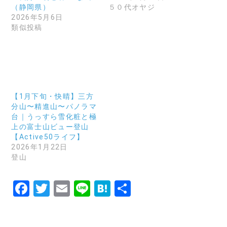
（静岡県）
５０代オヤジ
2026年5月6日
類似投稿
【1月下旬・快晴】三方
分山〜精進山〜パノラマ
台｜うっすら雪化粧と極
上の富士山ビュー登山
【Active50ライフ】
2026年1月22日
登山
F
T
E
Li
H
共
a
w
m
n
at
有
c
it
ai
e
e