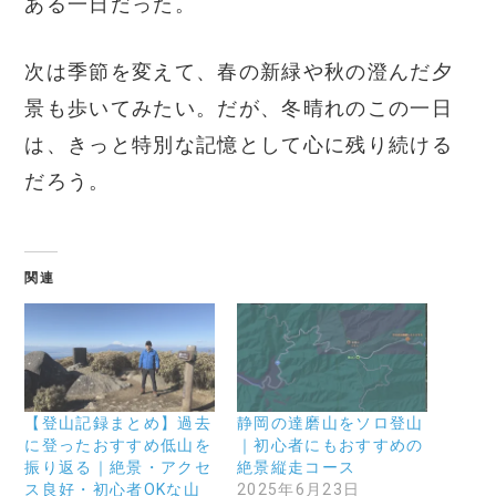
ある一日だった。
次は季節を変えて、春の新緑や秋の澄んだ夕
景も歩いてみたい。だが、冬晴れのこの一日
は、きっと特別な記憶として心に残り続ける
だろう。
関連
【登山記録まとめ】過去
静岡の達磨山をソロ登山
に登ったおすすめ低山を
｜初心者にもおすすめの
振り返る｜絶景・アクセ
絶景縦走コース
ス良好・初心者OKな山
2025年6月23日