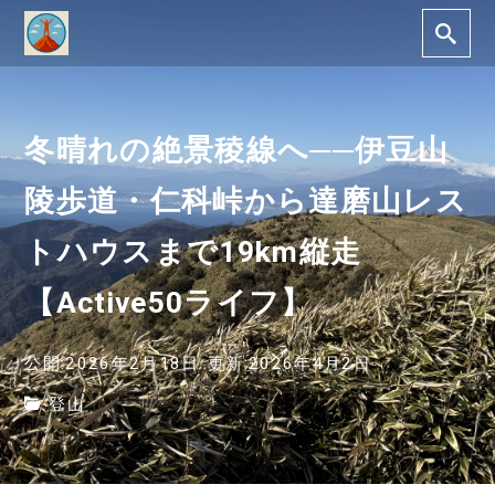
冬晴れの絶景稜線へ──伊豆山
陵歩道・仁科峠から達磨山レス
トハウスまで19km縦走
【Active50ライフ】
公開:2026年2月18日
更新:2026年4月2日
登山