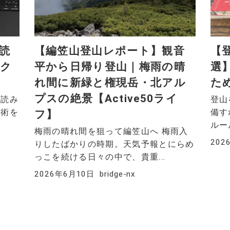
読
【編笠山登山レポート】観音
【
スク
平から日帰り登山｜梅雨の晴
選
れ間に新緑と権現岳・北アル
た
プスの絶景【Active50ライ
の読み
登山
技術を
備す
フ】
ルー
梅雨の晴れ間を狙って編笠山へ 梅雨入
202
りしたばかりの時期。天気予報とにらめ
っこを続ける日々の中で、貴重...
2026年6月10日
bridge-nx